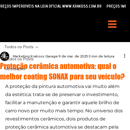
REÇOS IMPERDÍVEIS NA LOJA OFICIAL WWW.KRAKOSS.COM.BR
Todos os Posts
Marketing Krakoss Garage
9 de mai. de 2025
3 min de leitura
Todos os Posts
Proteção cerâmica automotiva: qual o
Novidades
melhor coating SONAX para seu veículo?
A proteção da pintura automotiva vai muito além 
da estética: trata-se de preservar o investimento, 
facilitar a manutenção e garantir aquele brilho de 
carro novo por muito mais tempo. No universo dos 
revestimentos cerâmicos, dois produtos de 
proteção cerâmica automotiva se destacam pela 