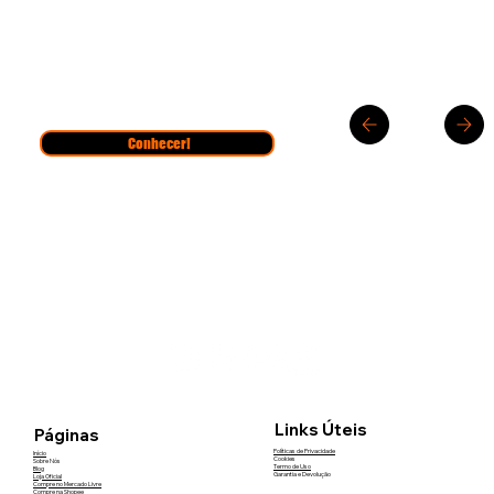
Conhecer!
Links Úteis
Páginas
Políticas de Privacidade
Início
Cookies
Sobre Nós
Termo de Uso
Blog
Garantia e Devolução
Loja Oficial
Compre no Mercado Livre
Compre na Shopee