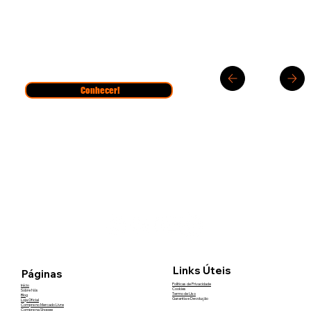
Conhecer!
Links Úteis
Páginas
Políticas de Privacidade
Início
Cookies
Sobre Nós
Termo de Uso
Blog
Garantia e Devolução
Loja Oficial
Compre no Mercado Livre
Compre na Shopee