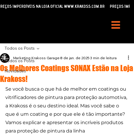
REÇOS IMPERDÍVEIS NA LOJA OFICIAL WWW.KRAKOSS.COM.BR
Todos os Posts
Marketing Krakoss Garage
8 de jan. de 2025
3 min de leitura
Todos os Posts
Os Melhores Coatings SONAX Estão na Loja
Novidades
Krakoss!
Se você busca o que há de melhor em coatings ou 
vitrificadores de pintura para proteção automotiva, 
a Krakoss é o seu destino ideal. Mas você sabe o 
que é um coating e por que ele é tão importante? 
Vamos explicar e apresentar os incríveis produtos 
para proteção de pintura da linha 