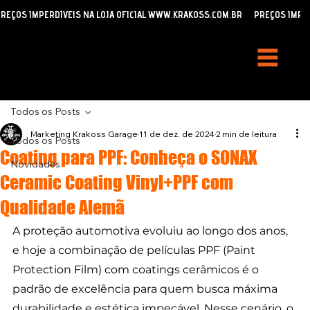
REÇOS IMPERDÍVEIS NA LOJA OFICIAL WWW.KRAKOSS.COM.BR
Todos os Posts
Marketing Krakoss Garage
11 de dez. de 2024
2 min de leitura
Todos os Posts
Coating para PPF: Conheça o SONAX
Novidades
Ceramic Coating Vinyl+PPF com
Qualidade Alemã
A proteção automotiva evoluiu ao longo dos anos, 
e hoje a combinação de películas PPF (Paint 
Protection Film) com coatings cerâmicos é o 
padrão de excelência para quem busca máxima 
durabilidade e estética impecável. Nesse cenário, o 