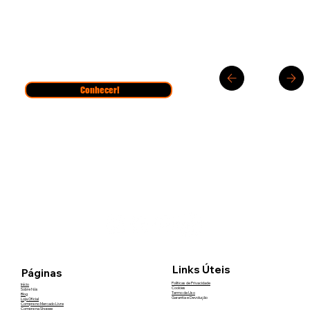
Conhecer!
Links Úteis
Páginas
Políticas de Privacidade
Início
Cookies
Sobre Nós
Termo de Uso
Blog
Garantia e Devolução
Loja Oficial
Compre no Mercado Livre
Compre na Shopee