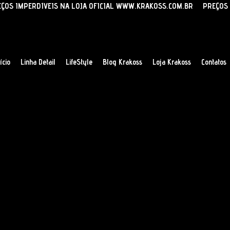
ício
Linha Detail
LifeStyle
Blog Krakoss
Loja Krakoss
Contatos
 no Mercado Livre
mprar e seja direcionado ao mercado livre. Ou clique
m nossa loja oficial!