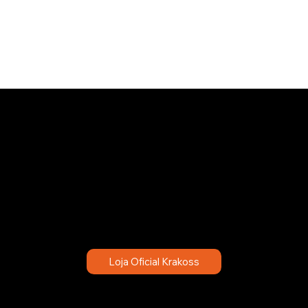
OSS COM PREÇO
CIAL? CONHEÇA NO
OFICIAL!
o botão abaixo e acesse nossa loja oficial com preços excl
Loja Oficial Krakoss