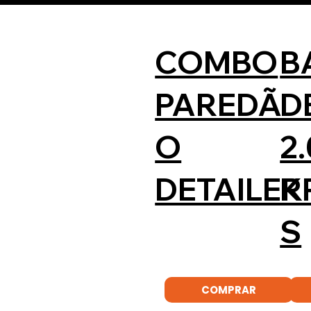
COMBO
B
PAREDÃ
D
O
2.
DETAILER
K
S
COMPRAR