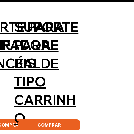
RTE PARA
SUPORTE
OR
IFADORE
PARA
INCÉIS
BALDE
TIPO
CARRINH
O
COMPRAR
COMPRAR