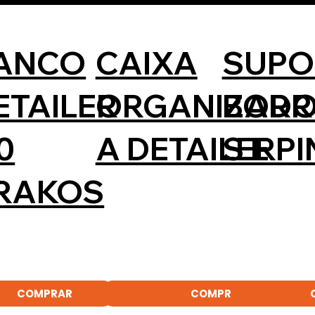
ANCO
CAIXA
SUPO
ETAILER
ORGANIZAD
BORR
0
A DETAILER
S E P
RAKOS
COMPRAR
COMPRAR