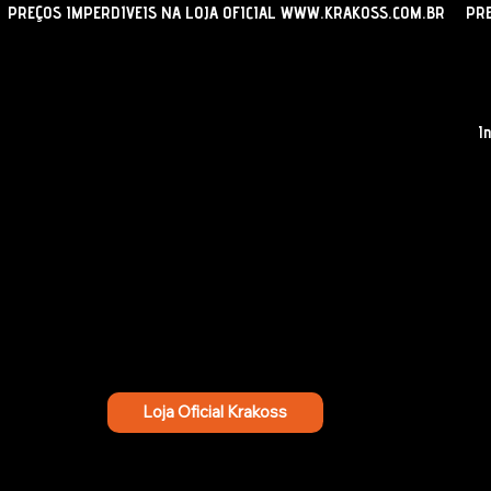
PREÇOS IMPERDÍVEIS NA LOJA OFICIAL WWW.KRAKOSS.COM.BR
In
Compre KRAKOSS
Escolha seu produto KRAKOSS, clique em co
no botão abaixo e confira preços exclusivos e
Loja Oficial Krakoss