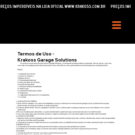
REÇOS IMPERDÍVEIS NA LOJA OFICIAL WWW.KRAKOSS.COM.BR
Termos de Uso -
Krakoss Garage Solutions
Ao acessar e usar este site da Krakoss Garage Solutions, você expressamente aceita os presentes Termos de Uso. Caso não
concorde com qualquer parte deste documento, favor não utilizar o site, a permanência no portal implica em aceitação tácita.
ÍNDICE
1. Aceitação dos termos;
2. Acesso e Cadastro;
3. Regras de Uso;
4. Propriedade Intelectual;
5. Links para Sites de Terceiros;
6. Isenção de Garantias;
7. Limitação de Responsabilidade;
8. Indenização;
9. Conteúdo Enviado pelo Usuário;
10. Segurança;
11. Legislação Aplicável e Foro Competente;
12. Contato.
ACEITAÇÃO DOS TERMOS
Estes Termos regulam o uso das funcionalidades e serviços oferecidos em
www.krakossgarage.com.br
, incluindo informações
institucionais, inscrição em eventos e canais de Suporte.
Podemos alterar estes Termos a qualquer momento. O uso contínuo após mudanças expressa sua concordância com a versão
atualizada.
Em caso de alterações relevantes, o usuário devidamente cadastrado seja comunicado através do e-mail fornecido.
O uso dos dados pessoais fornecidos durante o cadastro e interação com o site está sujeito à nossa Política de Privacidade.
ACESSO E CADASTRO
Algumas áreas ou funcionalidades podem exigir o preenchimento de dados pessoais corretos e atualizados, estes serão resguardados
nos termos da Política de Privacidade.
A empresa se reserva o direito de recusar ou suspender acesso se identificar informações incorretas, desatualizadas ou incompletas.
REGRAS DE USO
Você pode usar este site somente para fins informativos e para inscrição gratuita em eventos.
É proibido usar conteúdos, logos ou marcas da Krakoss Garage Solutions sem autorização prévia e por escrito.
É proibido:
Vincular este site em “frames” sem autorização prévia e por escrito;
Criar hiperlinks que sugiram endosso indevido;