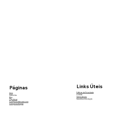
Links Úteis
Páginas
Políticas de Privacidade
Início
Cookies
Sobre Nós
Termo de Uso
Blog
Garantia e Devolução
Loja Oficial
Compre no Mercado Livre
Compre na Shopee