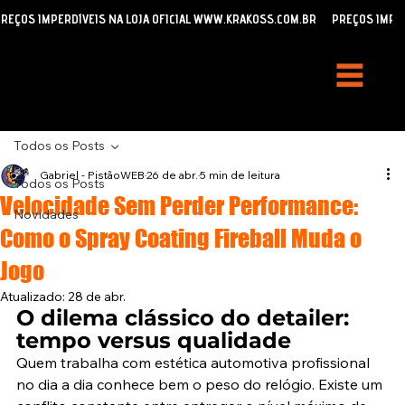
REÇOS IMPERDÍVEIS NA LOJA OFICIAL WWW.KRAKOSS.COM.BR
Todos os Posts
Gabriel - PistãoWEB
26 de abr.
5 min de leitura
Todos os Posts
Velocidade Sem Perder Performance:
Novidades
Como o Spray Coating Fireball Muda o
Jogo
Atualizado:
28 de abr.
O dilema clássico do detailer: 
tempo versus qualidade
Quem trabalha com estética automotiva profissional 
no dia a dia conhece bem o peso do relógio. Existe um 