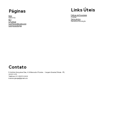
Links Úteis
Páginas
Políticas de Privacidade
Início
Cookies
Sobre Nós
Termo de Uso
Blog
Garantia e Devolução
Loja Oficial
Compre no Mercado Livre
Compre na Shopee
Contato
R. Antônio Gonçalves Dias, 426 Barracão 3 Fundos - Vargem Grande, Pinhais - PR,
83321-070
Telefone: (41) 98519-0404
krakossgarage@gmail.com