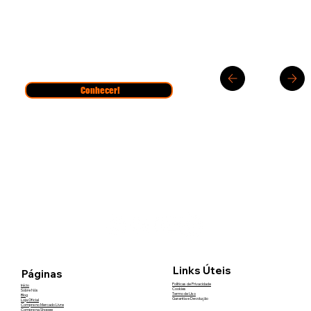
Conhecer!
Links Úteis
Páginas
Políticas de Privacidade
Início
Cookies
Sobre Nós
Termo de Uso
Blog
Garantia e Devolução
Loja Oficial
Compre no Mercado Livre
Compre na Shopee