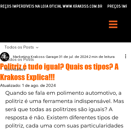
REÇOS IMPERDÍVEIS NA LOJA OFICIAL WWW.KRAKOSS.COM.BR
Todos os Posts
Marketing Krakoss Garage
31 de jul. de 2024
2 min de leitura
Todos os Posts
Politriz é tudo igual? Quais os tipos? A
Novidades
Krakoss Explica!!!
Atualizado:
1 de ago. de 2024
Quando se fala em polimento automotivo, a 
politriz é uma ferramenta indispensável. Mas 
será que todas as politrizes são iguais? A 
resposta é não. Existem diferentes tipos de 
politriz, cada uma com suas particularidades 