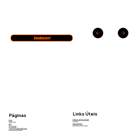
Conhecer!
Links Úteis
Páginas
Políticas de Privacidade
Início
Cookies
Sobre Nós
Termo de Uso
Blog
Garantia e Devolução
Loja Oficial
Compre no Mercado Livre
Compre na Shopee