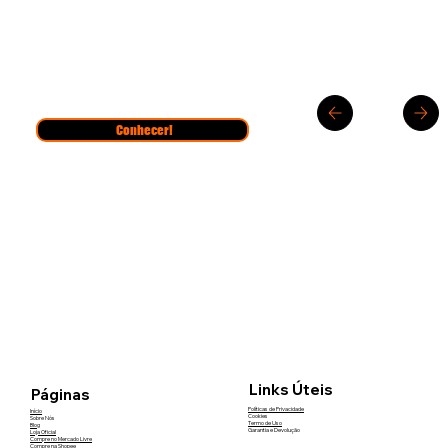
Conhecer!
Links Úteis
Páginas
Políticas de Privacidade
Início
Cookies
Sobre Nós
Termo de Uso
Blog
Garantia e Devolução
Loja Oficial
Compre no Mercado Livre
Compre na Shopee