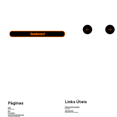
Conhecer!
Links Úteis
Páginas
Políticas de Privacidade
Início
Cookies
Sobre Nós
Termo de Uso
Blog
Garantia e Devolução
Loja Oficial
Compre no Mercado Livre
Compre na Shopee