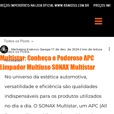
REÇOS IMPERDÍVEIS NA LOJA OFICIAL WWW.KRAKOSS.COM.BR
Todos os Posts
Marketing Krakoss Garage
17 de dez. de 2024
2 min de leitura
Todos os Posts
Multistar: Conheça o Poderoso APC
Novidades
Limpador Multiuso SONAX Multistar
No universo da estética automotiva, 
versatilidade e eficiência são qualidades 
indispensáveis para os produtos utilizados 
no dia a dia. O SONAX Multistar, um APC (All 