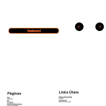
Conhecer!
Links Úteis
Páginas
Políticas de Privacidade
Início
Cookies
Sobre Nós
Termo de Uso
Blog
Garantia e Devolução
Loja Oficial
Compre no Mercado Livre
Compre na Shopee