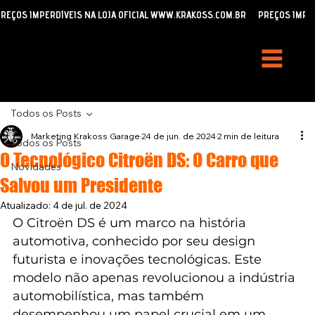
REÇOS IMPERDÍVEIS NA LOJA OFICIAL WWW.KRAKOSS.COM.BR
Todos os Posts
Marketing Krakoss Garage
24 de jun. de 2024
2 min de leitura
Todos os Posts
O Tecnológico Citroën DS: O Carro que
Novidades
Salvou um Presidente
Atualizado:
4 de jul. de 2024
O Citroën DS é um marco na história 
automotiva, conhecido por seu design 
futurista e inovações tecnológicas. Este 
modelo não apenas revolucionou a indústria 
automobilística, mas também 
desempenhou um papel crucial em um 