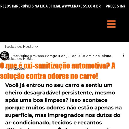
REÇOS IMPERDÍVEIS NA LOJA OFICIAL WWW.KRAKOSS.COM.BR
Todos os Posts
Marketing Krakoss Garage
4 de jul. de 2025
2 min de leitura
Todos os Posts
O que é oxi-sanitização automotiva? A
Novidades
solução contra odores no carro!
Você já entrou no seu carro e sentiu um 
cheiro desagradável persistente, mesmo 
após uma boa limpeza? Isso acontece 
porque muitos odores não estão apenas na 
superfície, mas impregnados nos dutos do 
ar-condicionado, tecidos e recantos 