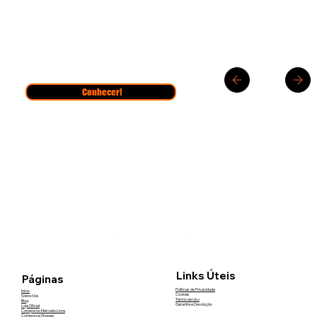
Conhecer!
Links Úteis
Páginas
Políticas de Privacidade
Início
Cookies
Sobre Nós
Termo de Uso
Blog
Garantia e Devolução
Loja Oficial
Compre no Mercado Livre
Compre na Shopee