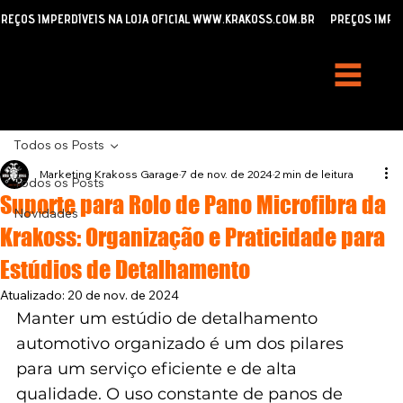
REÇOS IMPERDÍVEIS NA LOJA OFICIAL WWW.KRAKOSS.COM.BR
Todos os Posts
Marketing Krakoss Garage
7 de nov. de 2024
2 min de leitura
Todos os Posts
Suporte para Rolo de Pano Microfibra da
Novidades
Krakoss: Organização e Praticidade para
Estúdios de Detalhamento
Atualizado:
20 de nov. de 2024
Manter um estúdio de detalhamento 
automotivo organizado é um dos pilares 
para um serviço eficiente e de alta 
qualidade. O uso constante de panos de 