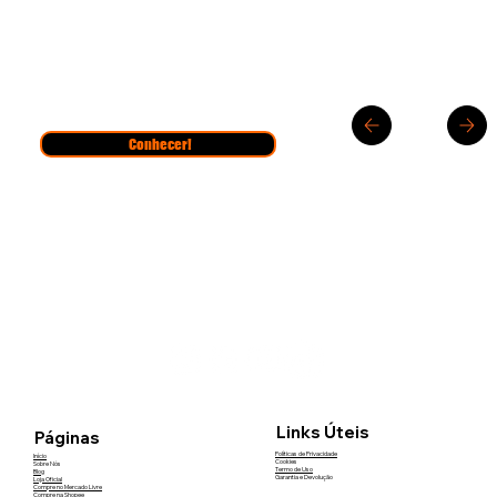
Conhecer!
Links Úteis
Páginas
Políticas de Privacidade
Início
Cookies
Sobre Nós
Termo de Uso
Blog
Garantia e Devolução
Loja Oficial
Compre no Mercado Livre
Compre na Shopee