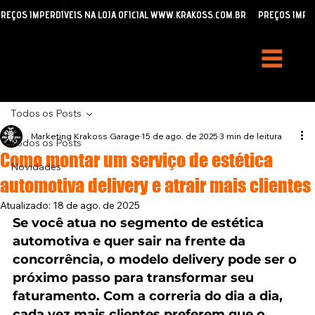
REÇOS IMPERDÍVEIS NA LOJA OFICIAL WWW.KRAKOSS.COM.BR
Todos os Posts
Marketing Krakoss Garage
15 de ago. de 2025
3 min de leitura
Todos os Posts
Como montar um serviço de estética
Novidades
automotiva delivery e atrair mais clientes
Atualizado:
18 de ago. de 2025
Se você atua no segmento de estética 
automotiva e quer sair na frente da 
concorrência, o modelo delivery pode ser o 
próximo passo para transformar seu 
faturamento. Com a correria do dia a dia, 
cada vez mais clientes preferem que o 