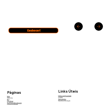
Conhecer!
Links Úteis
Páginas
Políticas de Privacidade
Início
Cookies
Sobre Nós
Termo de Uso
Blog
Garantia e Devolução
Loja Oficial
Compre no Mercado Livre
Compre na Shopee