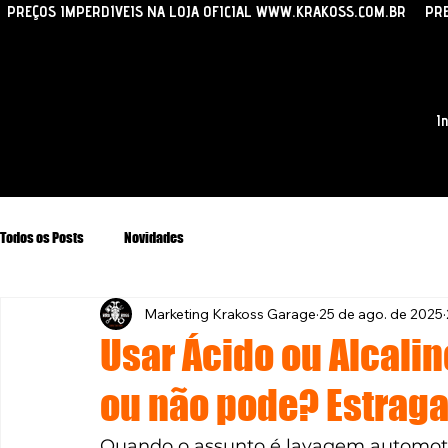
PREÇOS IMPERDÍVEIS NA LOJA OFICIAL WWW.KRAKOSS.COM.BR
In
Todos os Posts
Novidades
Marketing Krakoss Garage
25 de ago. de 2025
Usar Ácido ou Alcali
ou não pode? Estraga
Quando o assunto é lavagem automo