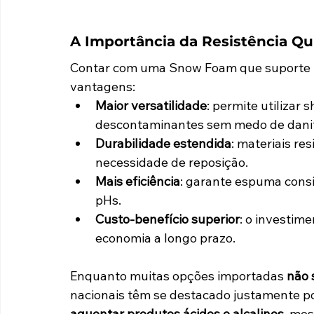
A Importância da Resistência Q
Contar com uma Snow Foam que suporte pro
vantagens:
Maior versatilidade
: permite utilizar
descontaminantes sem medo de danif
Durabilidade estendida
: materiais re
necessidade de reposição.
Mais eficiência
: garante espuma cons
pHs.
Custo-benefício superior
: o investim
economia a longo prazo.
Enquanto muitas opções importadas 
não 
nacionais têm se destacado justamente p
aguentar produtos ácidos e alcalinos
, mos