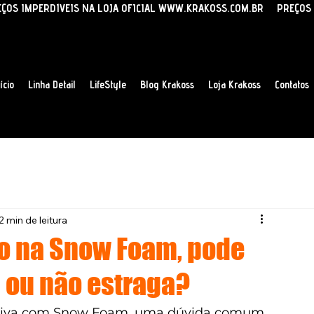
ício
Linha Detail
LifeStyle
Blog Krakoss
Loja Krakoss
Contatos
2 min de leitura
no na Snow Foam, pode
 ou não estraga?
tiva com Snow Foam, uma dúvida comum 