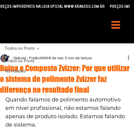
REÇOS IMPERDÍVEIS NA LOJA OFICIAL WWW.KRAKOSS.COM.BR
Todos os Posts
Gabriel - PistãoWEB
8 de mai.
3 min de leitura
Todos os Posts
Boina e Composto Zvizzer: Por que utilizar
Novidades
o sistema de polimento Zvizzer faz
diferença no resultado final
Quando falamos de polimento automotivo 
em nível profissional, não estamos falando 
apenas de produto isolado. Estamos falando 
de sistema.