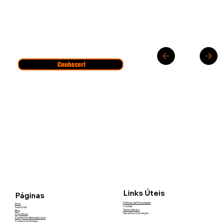
Conhecer!
Links Úteis
Páginas
Políticas de Privacidade
Início
Cookies
Sobre Nós
Termo de Uso
Blog
Garantia e Devolução
Loja Oficial
Compre no Mercado Livre
Compre na Shopee