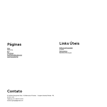
Links Úteis
Páginas
Políticas de Privacidade
Início
Cookies
Sobre Nós
Termo de Uso
Blog
Garantia e Devolução
Loja Oficial
Compre no Mercado Livre
Compre na Shopee
Contato
R. Antônio Gonçalves Dias, 426 Barracão 3 Fundos - Vargem Grande, Pinhais - PR,
83321-070
Telefone: (41) 98519-0404
krakossgarage@gmail.com