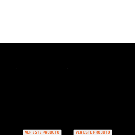
OS PRODUTOS QUE MAIS CURTIMOS E
ONDE COMPRAR NOME DO PARCEIRO
COMBO PAREDÃO
SUPORTE PARA 4
DETAILER
ROLOS DE PPF E
PELÍCULAS
VER ESTE PRODUTO
VER ESTE PRODUTO