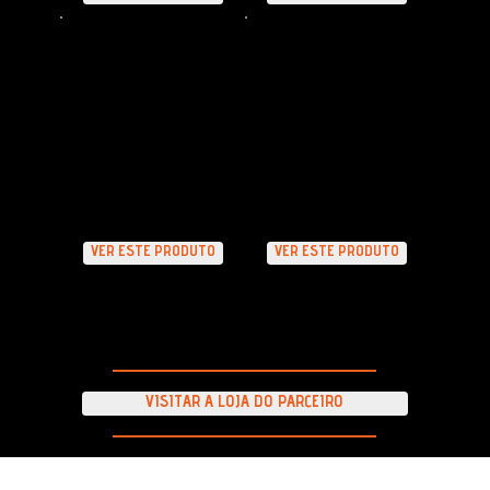
COMBO PAREDÃO
BANCO PARA
DE LAVAGEM
DETAILER 2.0 -
MULTIFUNCIONAL
VER ESTE PRODUTO
VER ESTE PRODUTO
VISITAR A LOJA DO PARCEIRO