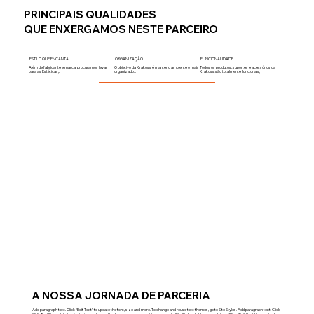
PRINCIPAIS QUALIDADES
QUE ENXERGAMOS NESTE PARCEIRO
ESTILO QUE ENCANTA
ORGANIZAÇÃO
FUNCIONALIDADE
Além de fabricante e marca, procuramos levar
O objetivo da Krakoss é manter o ambiente o mais
Todos os produtos, suportes e acessórios da
para as Estéticas,..
organizado...
Krakoss são totalmente funcionais,
A NOSSA JORNADA DE PARCERIA
Add paragraph text. Click “Edit Text” to update the font, size and more. To change and reuse text themes, go to Site Styles. Add paragraph text. Click