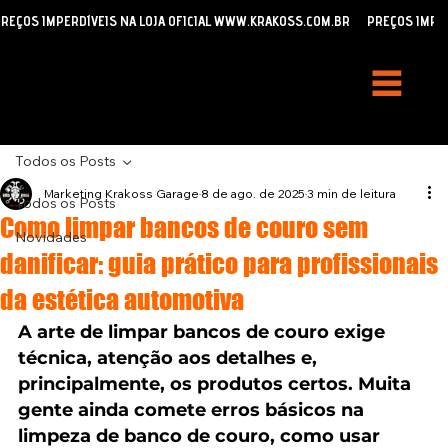
REÇOS IMPERDÍVEIS NA LOJA OFICIAL WWW.KRAKOSS.COM.BR
Todos os Posts
Marketing Krakoss Garage
8 de ago. de 2025
3 min de leitura
Todos os Posts
Como limpar bancos de couro sem
Novidades
danificar: guia prático para profissionais
da estética automotiva
A arte de limpar bancos de couro exige 
técnica, atenção aos detalhes e, 
principalmente, os produtos certos. Muita 
gente ainda comete erros básicos na 
limpeza de banco de couro, como usar 