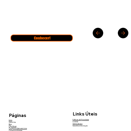
Conhecer!
Links Úteis
Páginas
Políticas de Privacidade
Início
Cookies
Sobre Nós
Termo de Uso
Blog
Garantia e Devolução
Loja Oficial
Compre no Mercado Livre
Compre na Shopee